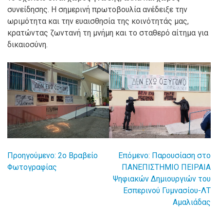
συνείδησης. Η σημερινή πρωτοβουλία ανέδειξε την
ωριμότητα και την ευαισθησία της κοινότητάς μας,
κρατώντας ζωντανή τη μνήμη και το σταθερό αίτημα για
δικαιοσύνη.
Προηγούμενο:
2o Βραβείο
Επόμενο:
Παρουσίαση στο
Πλοήγηση
Φωτογραφίας
ΠΑΝΕΠΙΣΤΗΜΙΟ ΠΕΙΡΑΙΑ
Ψηφιακών Δημιουργιών του
άρθρων
Εσπερινού Γυμνασίου-ΛΤ
Αμαλιάδας