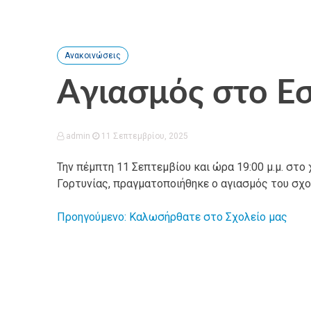
Ανακοινώσεις
Aγιασμός στο Ε
admin
11 Σεπτεμβρίου, 2025
Την πέμπτη 11 Σεπτεμβίου και ώρα 19:00 μ.μ. στ
Γορτυνίας, πραγματοποιήθηκε ο αγιασμός του σχολ
Προηγούμενο:
Καλωσήρθατε στο Σχολείο μας
Πλοήγηση
άρθρων